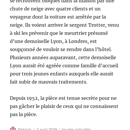
se retrouvent bloqués dans la maison par une
chute de neige avec quatre clients et un
voyageur dont la voiture est arrêtée par la
neige. Ils voient arriver le sergent Trotter, venu
à ski les prévenir que le meurtrier présumé
d’une demoiselle Lyon, à Londres, est
soupçonné de vouloir se rendre dans l’hôtel.
Plusieurs années auparavant, cette demoiselle
Lyon aurait été agréée comme famille d’accueil
pour trois jeunes enfants auxquels elle aurait
fait subir de mauvais traitements.
Depuis 1952, la pièce est tenue secrète pour ne
pas gâcher le plaisir de ceux qui ne connaissent
pas la pièce.
Auteur
Publié
Catégories
Patrick
2 avril 2019
toutes activités