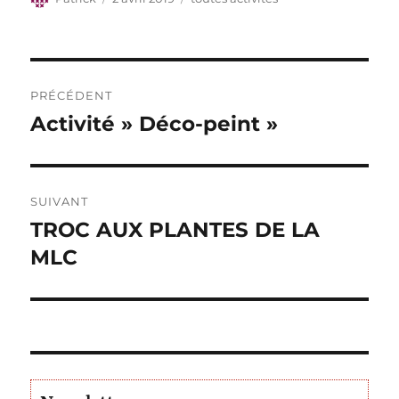
le
Navigation
PRÉCÉDENT
de
Activité » Déco-peint »
Publication
précédente :
l’article
SUIVANT
TROC AUX PLANTES DE LA
Publication
suivante :
MLC