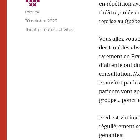
en répétition av
Auteur
Patrick
théâtre, créée e
Publié
20 octobre 2023
reprise au Québe
le
Catégories
Théâtre
,
toutes activités
Vous allez vous r
des troubles obs
rarement en Fran
d’attente ont d
consultation. Ma
Francfort par le
patients vont ap
groupe… ponctuée
Fred est victime
régulièrement se
gênantes;