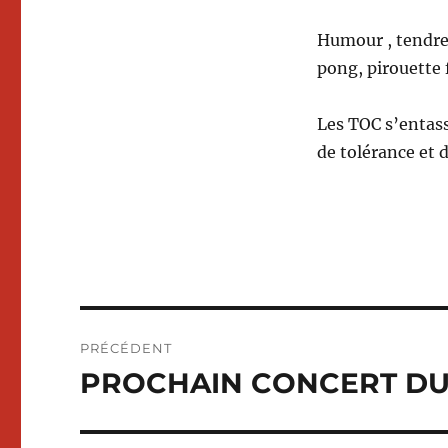
Humour , tendres
pong, pirouette 
Les TOC s’entass
de tolérance et 
Navigation
PRÉCÉDENT
de
PROCHAIN CONCERT D
Publication
précédente :
l’article