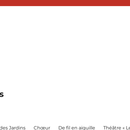
s
s
 des Jardins
Chœur
De fil en aiguille
Théâtre « L